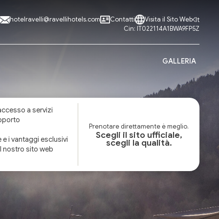
hotelravelli@ravellihotels.com
Contatti
Visita il Sito Web
It
Cin: IT022114A1BWA9FP5Z
GALLERIA
 accesso a servizi
apporto
Prenotare direttamente è meglio.
Scegli il sito ufficiale,
e e i vantaggi esclusivi
scegli la qualità.
l nostro sito web