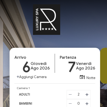
Arrivo
Partenza
6
7
Giovedì
Venerdì
Ago 2026
Ago 2026
1
Aggiungi Camera
Notte
Camera 1
2
ADULTI
0
BAMBINI