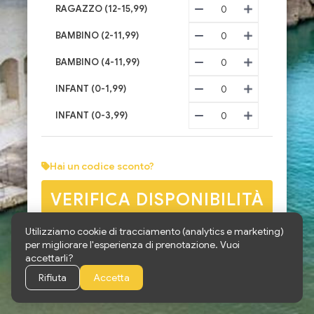
RAGAZZO (12-15,99)
0
BAMBINO (2-11,99)
0
BAMBINO (4-11,99)
0
INFANT (0-1,99)
0
INFANT (0-3,99)
0
Hai un codice sconto?
VERIFICA DISPONIBILITÀ
Utilizziamo cookie di tracciamento (analytics e marketing)
per migliorare l'esperienza di prenotazione. Vuoi
accettarli?
Rifiuta
Accetta